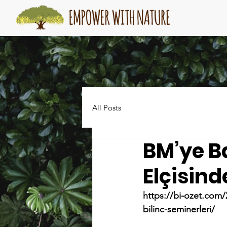
All Posts
BM’ye Ba
Elçisind
https://bi-ozet.com/
bilinc-seminerleri/