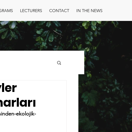
GRAMS
LECTURERS
CONTACT
IN THE NEWS
ler
narları
sinden-ekolojik-